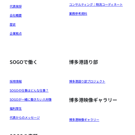
コンサルティング｜物流コーディネート
代表挨拶
業務参考資料
会社概要
歴史
企業拠点
SOGOで働く
博多港語り部
採用情報
博多港語り部プロジェクト
SOGOの仕事はどんな仕事？
博多港映像ギャラリー
SOGOが一緒に働きたい人材像
福利厚生
代表からのメッセージ
博多港映像ギャラリー