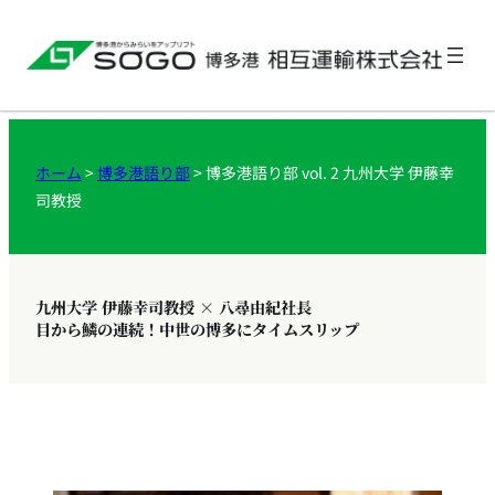
ホーム
>
博多港語り部
>
博多港語り部 vol. 2 九州大学 伊藤幸
司教授
九州大学 伊藤幸司教授 × 八尋由紀社長
目から鱗の連続！中世の博多にタイムスリップ