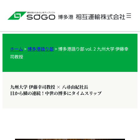
ホーム
>
博多港語り部
>
博多港語り部 vol. 2 九州大学 伊藤幸
司教授
九州大学 伊藤幸司教授 × 八尋由紀社長
目から鱗の連続！中世の博多にタイムスリップ