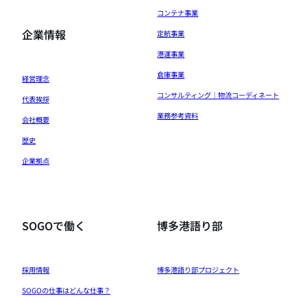
コンテナ事業
企業情報
定航事業
港運事業
倉庫事業
経営理念
コンサルティング｜物流コーディネート
代表挨拶
業務参考資料
会社概要
歴史
企業拠点
SOGOで働く
博多港語り部
採用情報
博多港語り部プロジェクト
SOGOの仕事はどんな仕事？